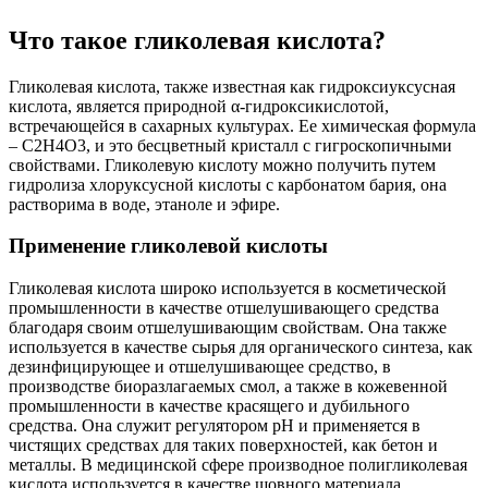
Что такое гликолевая кислота?
Гликолевая кислота, также известная как гидроксиуксусная
кислота, является природной α-гидроксикислотой,
встречающейся в сахарных культурах. Ее химическая формула
– C2H4O3, и это бесцветный кристалл с гигроскопичными
свойствами. Гликолевую кислоту можно получить путем
гидролиза хлоруксусной кислоты с карбонатом бария, она
растворима в воде, этаноле и эфире.
Применение гликолевой кислоты
Гликолевая кислота широко используется в косметической
промышленности в качестве отшелушивающего средства
благодаря своим отшелушивающим свойствам. Она также
используется в качестве сырья для органического синтеза, как
дезинфицирующее и отшелушивающее средство, в
производстве биоразлагаемых смол, а также в кожевенной
промышленности в качестве красящего и дубильного
средства. Она служит регулятором pH и применяется в
чистящих средствах для таких поверхностей, как бетон и
металлы. В медицинской сфере производное полигликолевая
кислота используется в качестве шовного материала.