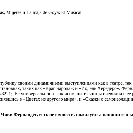
s, Mujeres и La maja de Goya: El Musical.
 публику своими динамичными выступлениями как в театре, так 
становках, таких как «Враг народа»; и «Йо, эль Хередеро». Ферн
s». #8221;. Ее универсальность как исполнительницы очевидна в ее
, снявшись в «Цветах из другого мира». и «Сказки о самоизоляц
: Чики Фернандес, есть неточности, пожалуйста напишите в 