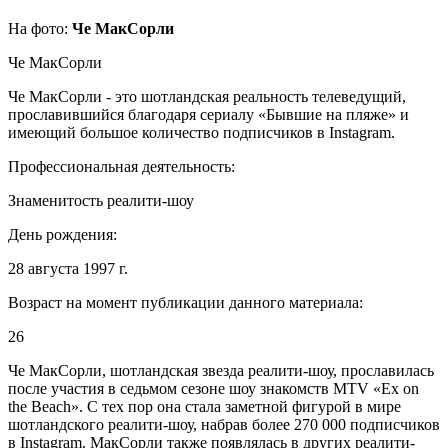
На фото:
Че МакСорли
Че МакСорли
Че МакСорли - это шотландская реальность телеведущий,
прославившийся благодаря сериалу «Бывшие на пляже» и
имеющий большое количество подписчиков в Instagram.
Профессиональная деятельность:
Знаменитость реалити-шоу
День рождения:
28 августа 1997 г.
Возраст на момент публикации данного материала:
26
Че МакСорли, шотландская звезда реалити-шоу, прославилась
после участия в седьмом сезоне шоу знакомств MTV «Ex on
the Beach». С тех пор она стала заметной фигурой в мире
шотландского реалити-шоу, набрав более 270 000 подписчиков
в Instagram. МакСорли также появлялась в других реалити-