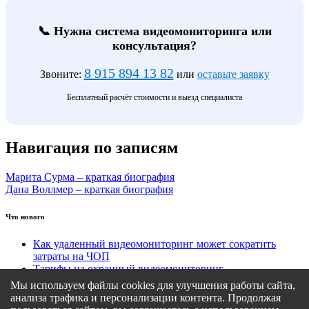
📞 Нужна система видеомониторинга или
консультация?
8 915 894 13 82
Звоните:
или
оставьте заявку
Бесплатный расчёт стоимости и выезд специалиста
Навигация по записям
Марита Сурма – краткая биография
Дана Воллмер – краткая биография
Что нового
Как удаленный видеомониторинг может сократить
затраты на ЧОП
Тарифы на охранный видеомониторинг
Этапы подключения удаленного видеомониторинга
Мы используем файлы cookies для улучшения работы сайта,
Кому подходит удаленный видеомониторинг?
анализа трафика и персонализации контента. Продолжая
Какие задачи решает удаленный видеомониторинг