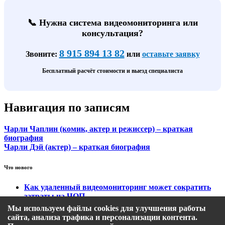
📞 Нужна система видеомониторинга или
консультация?
8 915 894 13 82
Звоните:
или
оставьте заявку
Бесплатный расчёт стоимости и выезд специалиста
Навигация по записям
Чарли Чаплин (комик, актер и режиссер) – краткая
биография
Чарли Дэй (актер) – краткая биография
Что нового
Как удаленный видеомониторинг может сократить
затраты на ЧОП
Тарифы на охранный видеомониторинг
Мы используем файлы cookies для улучшения работы
Этапы подключения удаленного видеомониторинга
сайта, анализа трафика и персонализации контента.
Кому подходит удаленный видеомониторинг?