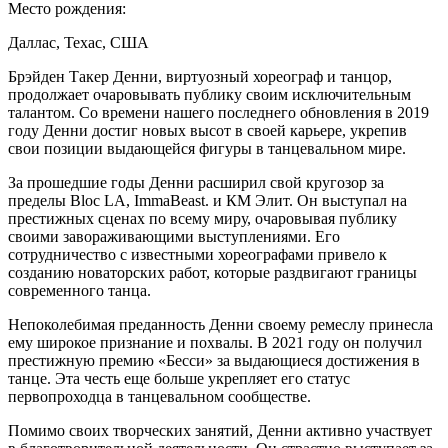
Место рождения:
Даллас, Техас, США
Брэйден Такер Денни, виртуозный хореограф и танцор,
продолжает очаровывать публику своим исключительным
талантом. Со времени нашего последнего обновления в 2019
году Денни достиг новых высот в своей карьере, укрепив
свои позиции выдающейся фигуры в танцевальном мире.
За прошедшие годы Денни расширил свой кругозор за
пределы Bloc LA, ImmaBeast. и КМ Элит. Он выступал на
престижных сценах по всему миру, очаровывая публику
своими завораживающими выступлениями. Его
сотрудничество с известными хореографами привело к
созданию новаторских работ, которые раздвигают границы
современного танца.
Непоколебимая преданность Денни своему ремеслу принесла
ему широкое признание и похвалы. В 2021 году он получил
престижную премию «Бесси» за выдающиеся достижения в
танце. Эта честь еще больше укрепляет его статус
первопроходца в танцевальном сообществе.
Помимо своих творческих занятий, Денни активно участвует