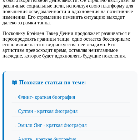
в благотворительной деятельности. Он страстно выступает за
различные социальные цели, используя свою платформу для
повышения осведомленности и вдохновения на позитивные
изменения. Его стремление изменить ситуацию выходит
далеко за рамки танца.
Поскольку Брэйден Такер Денни продолжает развиваться и
переопределять границы танца, одно остается бесспорным:
его влияние на этот вид искусства неизгладимо. Его
артистизм превосходит время, оставляя неизгладимое
наследие, которое будет вдохновлять будущие поколения.
📖 Похожие статьи по теме:
→
Флинт- краткая биография
→
Султан - краткая биография
→
Эмили Янг - краткая биография
→
Амита - краткая биография