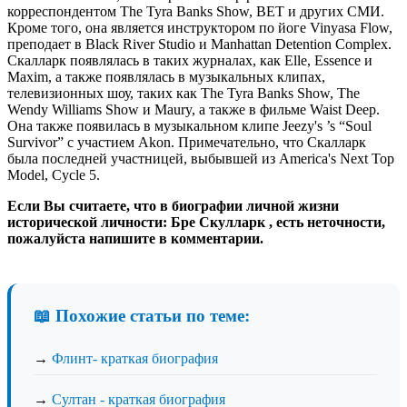
корреспондентом The Tyra Banks Show, BET и других СМИ.
Кроме того, она является инструктором по йоге Vinyasa Flow,
преподает в Black River Studio и Manhattan Detention Complex.
Скалларк появлялась в таких журналах, как Elle, Essence и
Maxim, а также появлялась в музыкальных клипах,
телевизионных шоу, таких как The Tyra Banks Show, The
Wendy Williams Show и Maury, а также в фильме Waist Deep.
Она также появилась в музыкальном клипе Jeezy's ’s “Soul
Survivor” с участием Akon. Примечательно, что Скалларк
была последней участницей, выбывшей из America's Next Top
Model, Cycle 5.
Если Вы считаете, что в биографии личной жизни
исторической личности: Бре Скулларк , есть неточности,
пожалуйста напишите в комментарии.
📖 Похожие статьи по теме:
→
Флинт- краткая биография
→
Султан - краткая биография