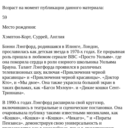
Возраст на момент публикации данного материала:
59
Место рождения:
Хэмптон-Корт, Суррей, Англия
Бонни Лэнгфорд, родившаяся в Илинге, Лондон,
прославилась как детская звезда в 1970-х годах. Ее прорывная
роль пришла в любимом сериале BBC «Просто Уильям». где
она покорила сердца в роли озорного школьника Уильяма
Брауна. Талант Лэнгфорда проявился в различных
телевизионных шоу, включая «Приключения черной
красавицы» и «Приключения черной красавицы». «Доктор
Кто», и «Мы двое». Она также украсила большой экран в
таких фильмах, как «Багси Мэлоун». и «Дикие кошки Сент-
Триниана».
В 1990-х годах Лэнгфорд расширила свой кругозор,
включившись в театральные и сценические постановки. Она
очаровывала публику такими известными мюзиклами, как
«Кошки», «Кошки» и «Кошки». «Чикаго», ” и «Пираты
Пензанса». демонстрируя свою универсальность и