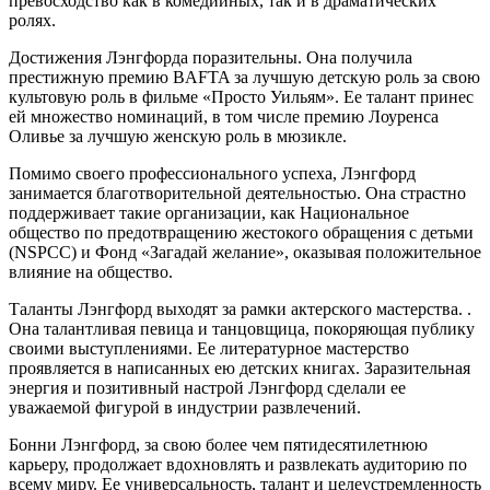
превосходство как в комедийных, так и в драматических
ролях.
Достижения Лэнгфорда поразительны. Она получила
престижную премию BAFTA за лучшую детскую роль за свою
культовую роль в фильме «Просто Уильям». Ее талант принес
ей множество номинаций, в том числе премию Лоуренса
Оливье за ​​лучшую женскую роль в мюзикле.
Помимо своего профессионального успеха, Лэнгфорд
занимается благотворительной деятельностью. Она страстно
поддерживает такие организации, как Национальное
общество по предотвращению жестокого обращения с детьми
(NSPCC) и Фонд «Загадай желание», оказывая положительное
влияние на общество.
Таланты Лэнгфорд выходят за рамки актерского мастерства. .
Она талантливая певица и танцовщица, покоряющая публику
своими выступлениями. Ее литературное мастерство
проявляется в написанных ею детских книгах. Заразительная
энергия и позитивный настрой Лэнгфорд сделали ее
уважаемой фигурой в индустрии развлечений.
Бонни Лэнгфорд, за свою более чем пятидесятилетнюю
карьеру, продолжает вдохновлять и развлекать аудиторию по
всему миру. Ее универсальность, талант и целеустремленность