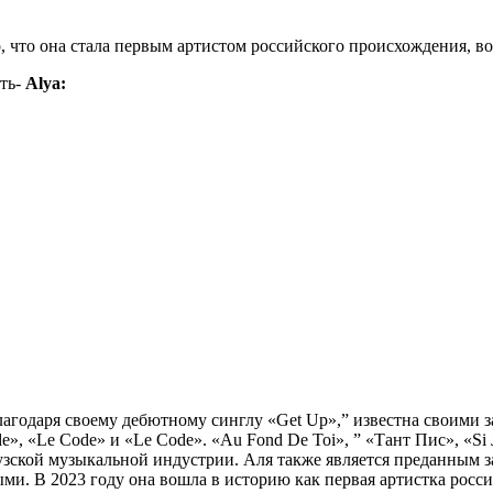
 то, что она стала первым артистом российского происхождения, 
сть-
Alya:
 благодаря своему дебютному синглу «Get Up»,” известна свои
, «Le Code» и «Le Code». «Au Fond De Toi», ” «Тант Пис», «Si J'
узской музыкальной индустрии. Аля также является преданным 
. В 2023 году она вошла в историю как первая артистка росси