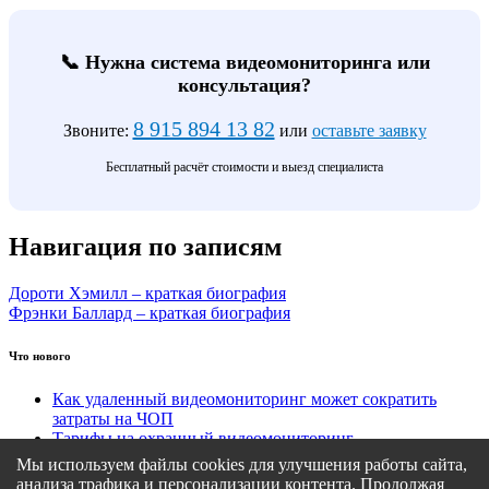
📞 Нужна система видеомониторинга или
консультация?
8 915 894 13 82
Звоните:
или
оставьте заявку
Бесплатный расчёт стоимости и выезд специалиста
Навигация по записям
Дороти Хэмилл – краткая биография
Фрэнки Баллард – краткая биография
Что нового
Как удаленный видеомониторинг может сократить
затраты на ЧОП
Тарифы на охранный видеомониторинг
Этапы подключения удаленного видеомониторинга
Мы используем файлы cookies для улучшения работы сайта,
Кому подходит удаленный видеомониторинг?
анализа трафика и персонализации контента. Продолжая