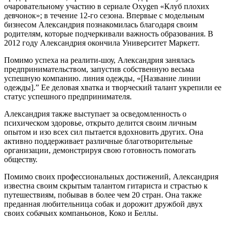
очаровательному участию в сериале Oxygen «Клуб плохих
девчонок»; в течение 12-го сезона. Впервые с модельным
бизнесом Александрия познакомилась благодаря своим
родителям, которые подчеркивали важность образования. В
2012 году Александрия окончила Университет Маркетт.
Помимо успеха на реалити-шоу, Александрия занялась
предпринимательством, запустив собственную весьма
успешную компанию. линия одежды, «[Название линии
одежды].” Ее деловая хватка и творческий талант укрепили ее
статус успешного предпринимателя.
Александрия также выступает за осведомленность о
психическом здоровье, открыто делится своим личным
опытом и изо всех сил пытается вдохновить других. Она
активно поддерживает различные благотворительные
организации, демонстрируя свою готовность помогать
обществу.
Помимо своих профессиональных достижений, Александрия
известна своим скрытым талантом гитариста и страстью к
путешествиям, побывав в более чем 20 стран. Она также
преданная любительница собак и дорожит дружбой двух
своих собачьих компаньонов, Коко и Беллы.