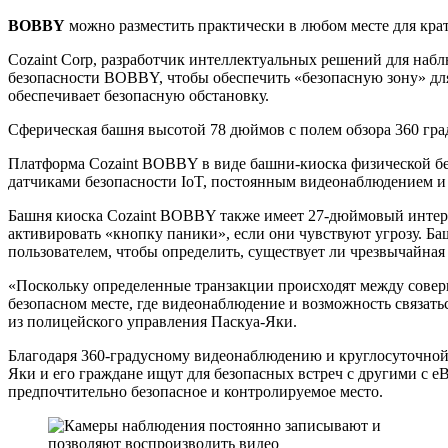
BOBBY
можно разместить практически в любом месте для крат
Cozaint Corp, разработчик интеллектуальных решений для наб
безопасности BOBBY, чтобы обеспечить «безопасную зону» для
обеспечивает безопасную обстановку.
Сферическая башня высотой 78 дюймов с полем обзора 360 гра
Платформа Cozaint BOBBY в виде башни-киоска физической бе
датчиками безопасности IoT, постоянным видеонаблюдением и
Башня киоска Cozaint BOBBY также имеет 27-дюймовый интера
активировать «кнопку паники», если они чувствуют угрозу. Б
пользователем, чтобы определить, существует ли чрезвычайная 
«Поскольку определенные транзакции происходят между соверш
безопасном месте, где видеонаблюдение и возможность связатьс
из полицейского управления Паскуа-Яки.
Благодаря 360-градусному видеонаблюдению и круглосуточной
Яки и его граждане ищут для безопасных встреч с другими с e
предпочтительно безопасное и контролируемое место.