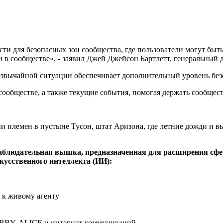
ти для безопасных зон сообщества, где пользователи могут быт
в сообществе», - заявил Джей Джейсон Бартлетт, генеральный д
езвычайной ситуации обеспечивает дополнительный уровень безо
бществе, а также текущие события, помогая держать сообщество
 племен в пустыне Тусон, штат Аризона, где летние дожди и в
наблюдательная вышка, предназначенная для расширения сф
усственного интеллекта (ИИ):
к живому агенту
BOBBY, ALICE и интернет-коммуникаций