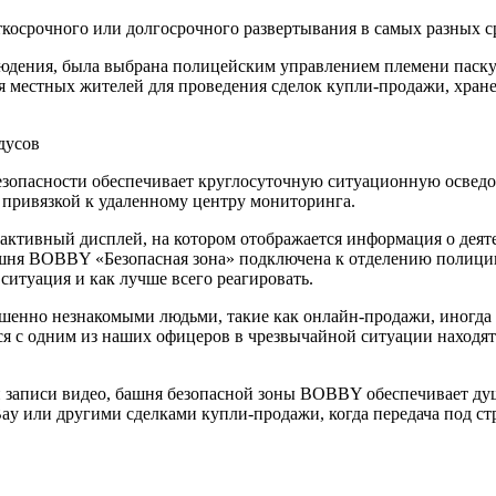
косрочного или долгосрочного развертывания в самых разных ср
людения, была выбрана полицейским управлением племени паску
 местных жителей для проведения сделок купли-продажи, хранен
дусов
зопасности обеспечивает круглосуточную ситуационную осведо
 привязкой к удаленному центру мониторинга.
ктивный дисплей, на котором отображается информация о деяте
ашня BOBBY «Безопасная зона» подключена к отделению полиции
ситуация и как лучше всего реагировать.
енно незнакомыми людьми, такие как онлайн-продажи, иногда н
я с одним из наших офицеров в чрезвычайной ситуации находятся
 записи видео, башня безопасной зоны BOBBY обеспечивает душ
Bay или другими сделками купли-продажи, когда передача под ст