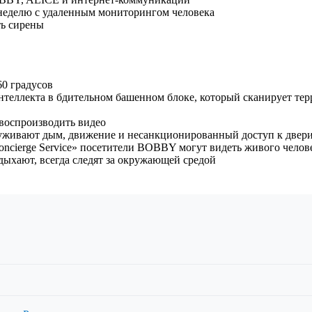
 неделю с удаленным мониторингом человека
ь сирены
60 градусов
теллекта в бдительном башенном блоке, который сканирует тер
воспроизводить видео
уживают дым, движение и несанкционированный доступ к двери/о
ncierge Service» посетители BOBBY могут видеть живого человек
дыхают, всегда следят за окружающей средой