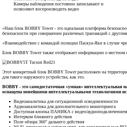
Камеры наблюдения постоянно записывают и
позволяют воспроизводить видео
«Наш блок BOBBY Tower - это идеальная платформа безопаснос
безопасности при совершении различных транзакций с другими 
«Взаимодействие с командой полиции Паскуа-Яки в случае чр
Блок BOBBY Tower также отображает информацию о местном соо
Этот конкретный блок BOBBY Tower расположен на территории
для такого наружного устройства, как это.
BOBBY - это самодостаточная «умная» интеллектуальная 
оснащена новейшими интеллектуальными технологиями иск
Видеоаналитика для ситуационной осведомленности
Аудиоаналитика для дополнительного мониторинга
Доступная кнопка ПАНИКА с видео/аудиоподключением 
Интерком ближнего действия
Поле обзора 360° дальнего действия
Wi-Fi, проводная и сотовая связь для дополнительных 