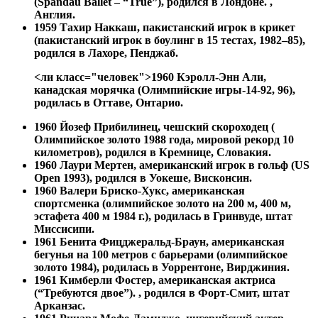
(Spandau Ballet – “True”), родился в Лондоне. ,
Англия.
1959
Тахир Наккаш, пакистанский игрок в крикет
(пакистанский игрок в боулинг в 15 тестах, 1982–85),
родился в Лахоре, Пенджаб.
<ли класс="человек">1960 Кэролл-Энн Али,
канадская морячка (Олимпийские игры-14-92, 96),
родилась в Оттаве, Онтарио.
1960
Йозеф Прибилинец, чешский скороходец (
Олимпийское золото 1988 года, мировой рекорд 10
километров), родился в Кремнице, Словакия.
1960
Лаури Мертен, американский игрок в гольф (US
Open 1993), родился в Уокеше, Висконсин.
1960
Валери Бриско-Хукс, американская
спортсменка (олимпийское золото на 200 м, 400 м,
эстафета 400 м 1984 г.), родилась в Гринвуде, штат
Миссисипи.
1961 Бенита Фицджеральд-Браун, американская
бегунья на 100 метров с барьерами (олимпийское
золото 1984), родилась в Уоррентоне, Вирджиния.
1961
Кимберли Фостер, американская актриса
(“Требуются двое”). , родился в Форт-Смит, штат
Арканзас.