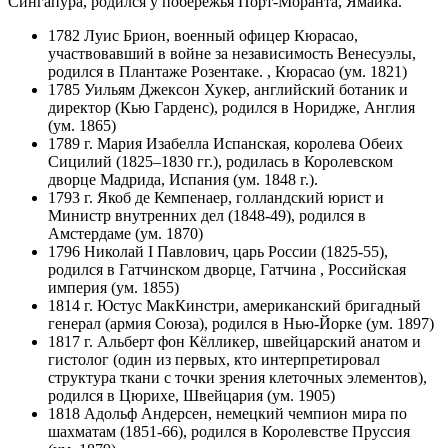
Сингапура, родился у побережья Порт-Моранта, Ямайка.
1782 Луис Брион, военный офицер Кюрасао,
участвовавший в войне за независимость Венесуэлы,
родился в Плантаже Розентаке. , Кюрасао (ум. 1821)
1785 Уильям Джексон Хукер, английский ботаник и
директор (Кью Гарденс), родился в Норидже, Англия
(ум. 1865)
1789 г. Мария Изабелла Испанская, королева Обеих
Сицилий (1825–1830 гг.), родилась в Королевском
дворце Мадрида, Испания (ум. 1848 г.).
1793 г. Якоб де Кемпенаер, голландский юрист и
Министр внутренних дел (1848-49), родился в
Амстердаме (ум. 1870)
1796 Николай I Павлович, царь России (1825-55),
родился в Гатчинском дворце, Гатчина , Российская
империя (ум. 1855)
1814 г. Юстус МакКинстри, американский бригадный
генерал (армия Союза), родился в Нью-Йорке (ум. 1897)
1817 г. Альберт фон Кёлликер, швейцарский анатом и
гистолог (один из первых, кто интерпретировал
структура ткани с точки зрения клеточных элементов),
родился в Цюрихе, Швейцария (ум. 1905)
1818 Адольф Андерсен, немецкий чемпион мира по
шахматам (1851-66), родился в Королевстве Пруссия