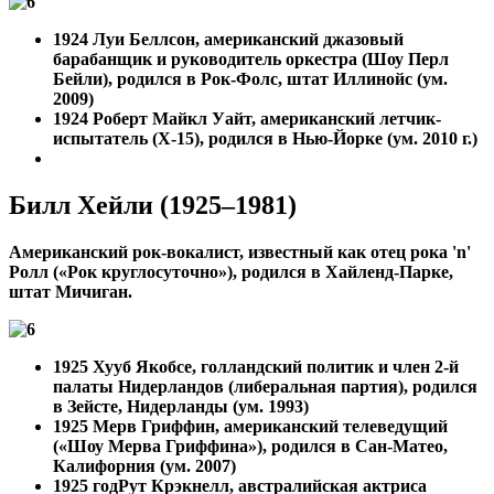
1924 Луи Беллсон, американский джазовый
барабанщик и руководитель оркестра (Шоу Перл
Бейли), родился в Рок-Фолс, штат Иллинойс (ум.
2009)
1924
Роберт Майкл Уайт, американский летчик-
испытатель (X-15), родился в Нью-Йорке (ум. 2010 г.)
Билл Хейли (1925–1981)
Американский рок-вокалист, известный как отец рока 'n'
Ролл («Рок круглосуточно»), родился в Хайленд-Парке,
штат Мичиган.
1925 Хууб Якобсе, голландский политик и член 2-й
палаты Нидерландов (либеральная партия), родился
в Зейсте, Нидерланды (ум. 1993)
1925
Мерв Гриффин, американский телеведущий
(«Шоу Мерва Гриффина»), родился в Сан-Матео,
Калифорния (ум. 2007)
1925 год
Рут Крэкнелл, австралийская актриса