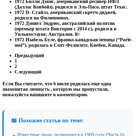
1972 Билли Дэвис, американский ресивер НФЛ
(Даллас Ковбойз), родился в Эль-Пасо, штат Техас.
1972
D- Стайлз, американский скретч-диджей,
родился на Филиппинах.
1972
Дэниел Эндрюс, австралийский политик
(премьер штата Виктория с 2014 г.), родился в
Уильямстауне, Австралия
. li>
1972
Изабель Буле, франко-канадская певица (“Parle-
moi”), родилась в Сент-Фелисите, Квебек, Канада.
Предыдущий
1
2
Следующий
Если Вы считаете, что 6 июля родилась еще одна
знаменитая личность , которую мы пропустили,
пожалуйста напишите в комментарии.
📖 Похожие статьи по теме:
→
Известные люди, родившиеся в 1969 году (Часть 6)