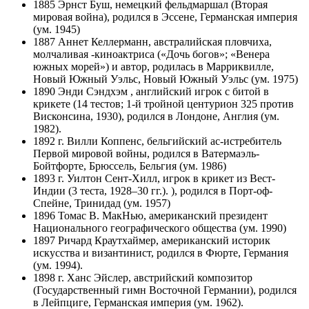
1885 Эрнст Буш, немецкий фельдмаршал (Вторая
мировая война), родился в Эссене, Германская империя
(ум. 1945)
1887 Аннет Келлерманн, австралийская пловчиха,
молчаливая -киноактриса («Дочь богов»; «Венера
южных морей») и автор, родилась в Марриквилле,
Новый Южный Уэльс, Новый Южный Уэльс (ум. 1975)
1890 Энди Сэндхэм , английский игрок с битой в
крикете (14 тестов; 1-й тройной центурион 325 против
Висконсина, 1930), родился в Лондоне, Англия (ум.
1982).
1892 г. Вилли Коппенс, бельгийский ас-истребитель
Первой мировой войны, родился в Ватермаэль-
Бойтфорте, Брюссель, Бельгия (ум. 1986)
1893 г. Уилтон Сент-Хилл, игрок в крикет из Вест-
Индии (3 теста, 1928–30 гг.). ), родился в Порт-оф-
Спейне, Тринидад (ум. 1957)
1896 Томас В. МакНью, американский президент
Национального географического общества (ум. 1990)
1897 Ричард Краутхаймер, американский историк
искусства и византинист, родился в Фюрте, Германия
(ум. 1994).
1898 г. Ханс Эйслер, австрийский композитор
(Государственный гимн Восточной Германии), родился
в Лейпциге, Германская империя (ум. 1962).