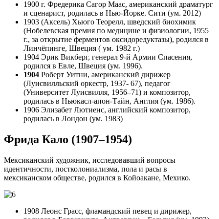
1900 г. Фредерика Сагор Маас, американский драматург
и сценарист, родилась в Нью-Йорке. Сити (ум. 2012)
1903 (Аксель) Хьюго Теорелл, шведский биохимик
(Нобелевская премия по медицине и физиологии, 1955
г., за открытие ферментов оксидоредуктазы), родился в
Линчёпинге, Швеция ( ум. 1982 г.)
1904 Эрик Викберг, генерал 9-й Армии Спасения,
родился в Евле, Швеция (ум. 1996).
1904
Роберт Уитни, американский дирижер
(Луисвилльский оркестр, 1937- 67), педагог
(Университет Луисвилля, 1956–71) и композитор,
родилась в Ньюкасл-апон-Тайн, Англия (ум. 1986).
1906 Элизабет Лютиенс, английский композитор,
родилась в Лондон (ум. 1983)
Фрида Кало (1907–1954)
Мексиканский художник, исследовавший вопросы
идентичности, постколониализма, пола и расы в
мексиканском обществе, родился в Койоакане, Мехико.
1908 Леонс Грасс, фламандский певец и дирижер,