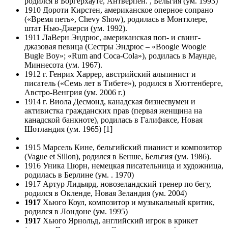
родился в Боргерхауте, Антверпен. , Бельгия (ум. 1993)
1910 Дороти Кирстен, американское оперное сопрано
(«Время петь», Chevy Show), родилась в Монтклере,
штат Нью-Джерси (ум. 1992).
1911 ЛаВерн Эндрюс, американская поп- и свинг-
джазовая певица (Сестры Эндрюс – «Boogie Woogie
Bugle Boy»; «Rum and Coca-Cola»), родилась в Маунде,
Миннесота (ум. 1967).
1912 г. Генрих Харрер, австрийский альпинист и
писатель («Семь лет в Тибете»), родился в Хюттенберге,
Австро-Венгрия (ум. 2006 г.)
1914 г. Виола Десмонд, канадская бизнесвумен и
активистка гражданских прав (первая женщина на
канадской банкноте), родилась в Галифаксе, Новая
Шотландия (ум. 1965) [1]
1915 Марсель Кине, бельгийский пианист и композитор
(Vague et Sillon), родился в Бенше, Бельгия (ум. 1986).
1916 Уника Цюрн, немецкая писательница и художница,
родилась в Берлине (ум. . 1970)
1917 Артур Лидьярд, новозеландский тренер по бегу,
родился в Окленде, Новая Зеландия (ум. 2004)
1917
Хьюго Коул, композитор и музыкальный критик,
родился в Лондоне (ум. 1995)
1917
Хьюго Ярнольд, английский игрок в крикет