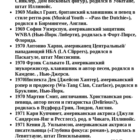
Синклер, Дом восковых фигур), родился в Уокегане,
штат Иллинойс.
1969
Майкл Грант, британский клавишник и певец в
стиле регги-рок (Musical Youth – «Pass the Dutchie»),
родился в Бирмингеме, Англия.
1969
София Уизерспун, американский защитник
WNBA (Нью-Йорк Либерти), родилась в Форт-Пирсе,
Флорида.
1970 Антонио Харви, американец Центральный/
нападающий НБА (LA Clippers), родился в
Паскагуле, штат Миссисипи.
1970
Фрэнк Сальвато II, американский
звукорежиссер, клавишник и автор песен, родился в
Камдене. , Нью-Джерси.
1970
Инспекта Дек [Джейсон Хантер], американский
рэпер и продюсер (Wu-Tang Clan, Czarface), родился в
Бруклине, Нью-Йорк.
1970
Мартин Смит, англичанин. Христианская рок-
певица, автор песен и гитаристка (Delirious?),
родилась в Вудфорд-Грин, Лондон, Англия.
1971 Кари Купчинет, американская актриса (Джули
Сандерсон-Янг и Рестлесс), род. в Чикаго, Иллинойс.
1971
Кения Д. Уильямсон, американская актриса и
писательница («Глубина фокуса: роман»), родилась в
Левиттауне, штат Пенсильвания.