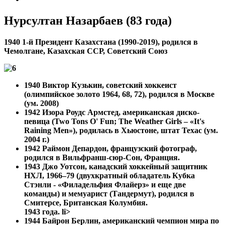
Нурсултан Назарбаев (83 года)
1940 1-й Президент Казахстана (1990-2019), родился в
Чемолгане, Казахская ССР, Советский Союз
1940
Виктор Кузькин, советский хоккеист
(олимпийское золото 1964, 68, 72), родился в Москве
(ум. 2008)
1942 Изора Роудс Армстед, американская диско-
певица (Two Tons O' Fun; The Weather Girls – «It's
Raining Men»), родилась в Хьюстоне, штат Техас (ум.
2004 г.)
1942
Раймон Депардон, французский фотограф,
родился в Вильфранш-сюр-Сон, Франция.
1943 Джо Уотсон, канадский хоккейный защитник
НХЛ, 1966–79 (двухкратный обладатель Кубка
Стэнли - «Филадельфия Флайерз» и еще две
команды) и мемуарист (Тандермут), родился в
Смитерсе, Британская Колумбия.
1943 года. li>
1944 Байрон Берлин, американский чемпион мира по