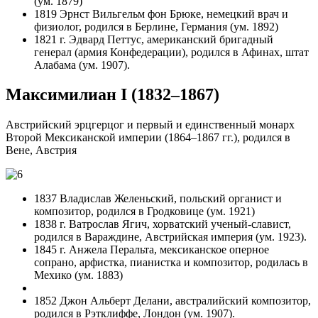
(ум. 1879)
1819 Эрнст Вильгельм фон Брюке, немецкий врач и
физиолог, родился в Берлине, Германия (ум. 1892)
1821 г. Эдвард Петтус, американский бригадный
генерал (армия Конфедерации), родился в Афинах, штат
Алабама (ум. 1907).
Максимилиан I (1832–1867)
Австрийский эрцгерцог и первый и единственный монарх
Второй Мексиканской империи (1864–1867 гг.), родился в
Вене, Австрия
1837 Владислав Желеньский, польский органист и
композитор, родился в Гродковице (ум. 1921)
1838 г. Ватрослав Ягич, хорватский ученый-славист,
родился в Вараждине, Австрийская империя (ум. 1923).
1845 г. Анжела Перальта, мексиканское оперное
сопрано, арфистка, пианистка и композитор, родилась в
Мехико (ум. 1883)
1852 Джон Альберт Делани, австралийский композитор,
родился в Рэтклиффе, Лондон (ум. 1907).