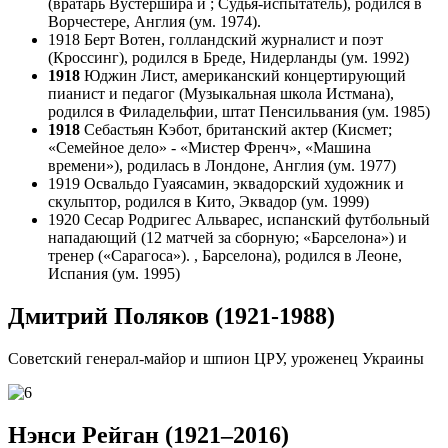
(вратарь Вустершира и ; Судья-испытатель), родился в
Ворчестере, Англия (ум. 1974).
1918 Берт Вотен, голландский журналист и поэт
(Кроссинг), родился в Бреде, Нидерланды (ум. 1992)
1918
Юджин Лист, американский концертирующий
пианист и педагог (Музыкальная школа Истмана),
родился в Филадельфии, штат Пенсильвания (ум. 1985)
1918
Себастьян Кэбот, британский актер (Кисмет;
«Семейное дело» - «Мистер Френч», «Машина
времени»), родилась в Лондоне, Англия (ум. 1977)
1919 Освальдо Гуаясамин, эквадорский художник и
скульптор, родился в Кито, Эквадор (ум. 1999)
1920 Сесар Родригес Альварес, испанский футбольный
нападающий (12 матчей за сборную; «Барселона») и
тренер («Сарагоса»). , Барселона), родился в Леоне,
Испания (ум. 1995)
Дмитрий Поляков (1921-1988)
Советский генерал-майор и шпион ЦРУ, уроженец Украины
Нэнси Рейган (1921–2016)