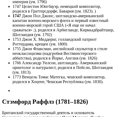
империя (ум. 1796)
1747 Целестин Юнгбауэр, немецкий композитор,
родился в Граттерсдорфе, Бавария (ум. 1823). )
1747
Джон Пол Джонс, шотландско-американский
капитан военно-морского флота и первый известный
военно-морской герой США («Я еще не начал
сражаться» ;), родился в Арбигланде, Кирккадбрайтшир,
Шотландия (ум. 1792)
1753 Джон Х. Миддериг, голландский патриот
Роттердама, крещен (ум. 1800)
1755 Джон Флаксман, английский скульптор в стиле
неоклассицизма (надгробия Вестминстерского
аббатства), родился в Йорке, Англия (ум. 1826)
1766 Александр Уилсон, шотландец- Американский
орнитолог и натуралист, родился в Пейсли, Шотландия
(ум. 1813).
1773 Венцель Томас Матегка, чешский композитор,
родился в Хоцене, Чешская Республика (ум. 1830).
Стэмфорд Раффлз (1781–1826)
Британский государственный деятель и основатель