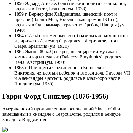
1856 Эдвард Анселе, бельгийский политик-социалист,
родился в Генте, Бельгия (ум. 1938).
1859 г. Вернер фон Хайденштам, шведский поэт и
прозаик (Чарльз Мен, Нобелевская премия 1916 г.),
родился в Ольшаммаре, графство Эребру, Швеция (ум.
1940).
1864 г. Альберто Непомучено, бразильский композитор
и дирижер. (Артемида), родился в Форталезе, штат
Сеара, Бразилия (ум. 1920)
1865 Эмиль Жак-Далькроз, швейцарский музыкант,
композитор и педагог (Dalcroze Eurythmics), родился в
Вена, Австрия (ум. 1950)
1868 г. Принцесса Соединенного Королевства
Виктория, четвертый ребенок и вторая дочь Эдуарда VII
и Александры Датской, родилась в Мальборо-хаус в
Лондоне (ум. 1935).
Гарри Форд Синклер (1876-1956)
Американский промышленник, основавший Sinclair Oil и
замешанный в скандале с Teapot Dome, родился в Бенвуде,
Западная Вирджиния.