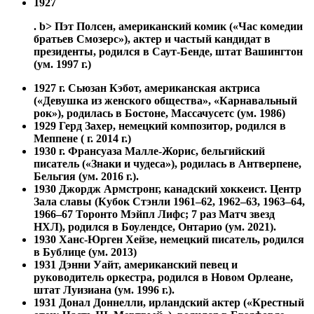
1927
. b> Пэт Полсен, американский комик («Час комедии
братьев Смозерс»), актер и частый кандидат в
президенты, родился в Саут-Бенде, штат Вашингтон
(ум. 1997 г.)
1927 г.
Сьюзан Кэбот, американская актриса
(«Девушка из женского общества», «Карнавальный
рок»), родилась в Бостоне, Массачусетс (ум. 1986)
1929 Герд Захер, немецкий композитор, родился в
Меппене ( г. 2014 г.)
1930 г. Франсуаза Малле-Жорис, бельгийский
писатель («Знаки и чудеса»), родилась в Антверпене,
Бельгия (ум. 2016 г.).
1930
Джордж Армстронг, канадский хоккеист. Центр
Зала славы (Кубок Стэнли 1961–62, 1962–63, 1963–64,
1966–67 Торонто Мэйпл Лифс; 7 раз Матч звезд
НХЛ), родился в Боулендсе, Онтарио (ум. 2021).
1930
Ханс-Юрген Хейзе, немецкий писатель, родился
в Бублице (ум. 2013)
1931 Дэнни Уайт, американский певец и
руководитель оркестра, родился в Новом Орлеане,
штат Луизиана (ум. 1996 г.).
1931
Донал Доннелли, ирландский актер («Крестный