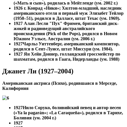
(«Мать и сын»), родилась в Мейтленде (ум. 2002 г.)
1926 г. Конрад «Ники»; Хилтон-младший, наследник
американского отеля и первый муж Элизабет Тейлор
(1950–51), родился в Далласе, штат Техас (ум. 1969).
1927 Алан Лесли "Пух" Фримен, британский диск-
жокей и радиоведущий австралийского
происхождения (Pick of the Pops), родился в Новом
Южном Уэльсе, Австралия (ум. 2006 г.)
1927
Чарльз Уиттенберг, американский композитор,
родился в Сент-Луисе, штат Миссури (ум. 1984).
1927
Ян Хейн Доннер, голландский гроссмейстер по
шахматам, родился в Гаага, Нидерланды (ум. 1988)
Джанет Ли (1927–2004)
Американская актриса (Психо), родившаяся в Мерседе,
Калифорния
1927
Нило Соруко, боливийский певец и автор песен
(«Ya la pagarán»; «La Caraqueña»), родился в Тарихе,
Боливия (ум. 2004 г.)
1927