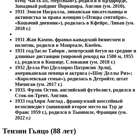
отец: Часть III, Мертвый»), родился в Брэдфорде,
Западный райдинг Йоркшира, Англия (ум. 2010).
1931
Эмили Насралла, ливанская писательница и
активистка за права женщин («Птицы сентября»,
«Кошачий дневник»), родилась в Кфейре, Ливан (ум.
2018 г.)
1931
Жан Кампо, франко-канадский бизнесмен и
политик, родился в Монреале, Квебек.
1931 год
Ласло Табори , венгерский бегун на средние и
длинные дистанции (мировой рекорд на 1500 м, 1955
г.), родился в Кошице, Словакия (ум. 2018 г.)
1932 Делла Риз [Деллориз Патрисия Эрли],
американская певица и актриса («Шоу Деллы Риз»;
«Королевская семья»), родилась в Детройте, штат
Мичиган (ум. 2017 г.)
1933. Фрэнк Остин, английский футболист, родился в
Сток-он-Трент, Англия.
1933 год
Анри Англад , французский шоссейный
велосипедист (занявший второе место на Тур де
Франс 1959 г.), родился в Тьонвиле, Франция (ум.
2022 г.)
Тензин Гьяцо (88 лет)