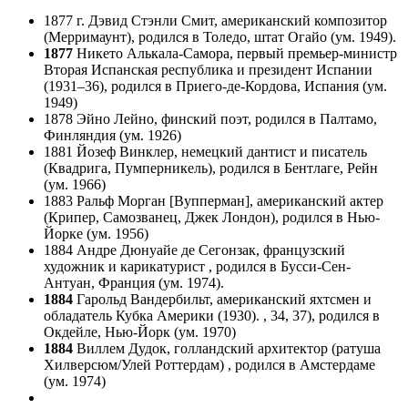
1877 г. Дэвид Стэнли Смит, американский композитор
(Мерримаунт), родился в Толедо, штат Огайо (ум. 1949).
1877
Никето Алькала-Самора, первый премьер-министр
Вторая Испанская республика и президент Испании
(1931–36), родился в Приего-де-Кордова, Испания (ум.
1949)
1878 Эйно Лейно, финский поэт, родился в Палтамо,
Финляндия (ум. 1926)
1881 Йозеф Винклер, немецкий дантист и писатель
(Квадрига, Пумперникель), родился в Бентлаге, Рейн
(ум. 1966)
1883 Ральф Морган [Вупперман], американский актер
(Крипер, Самозванец, Джек Лондон), родился в Нью-
Йорке (ум. 1956)
1884 Андре Дюнуайе де Сегонзак, французский
художник и карикатурист , родился в Бусси-Сен-
Антуан, Франция (ум. 1974).
1884
Гарольд Вандербильт, американский яхтсмен и
обладатель Кубка Америки (1930). , 34, 37), родился в
Окдейле, Нью-Йорк (ум. 1970)
1884
Виллем Дудок, голландский архитектор (ратуша
Хилверсюм/Улей Роттердам) , родился в Амстердаме
(ум. 1974)