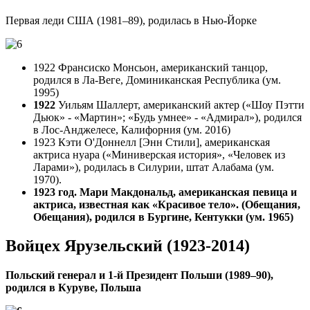
Первая леди США (1981–89), родилась в Нью-Йорке
1922 Франсиско Монсьон, американский танцор,
родился в Ла-Веге, Доминиканская Республика (ум.
1995)
1922
Уильям Шаллерт, американский актер («Шоу Пэтти
Дьюк» - «Мартин»; «Будь умнее» - «Адмирал»), родился
в Лос-Анджелесе, Калифорния (ум. 2016)
1923 Кэти О'Доннелл [Энн Стили], американская
актриса нуара («Миниверская история», «Человек из
Ларами»), родилась в Силурии, штат Алабама (ум.
1970).
1923 год. Мари Макдональд, американская певица и
актриса, известная как «Красивое тело». (Обещания,
Обещания), родился в Бургине, Кентукки (ум. 1965)
Войцех Ярузельский (1923-2014)
Польский генерал и 1-й Президент Польши (1989–90),
родился в Куруве, Польша