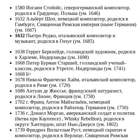
1580 Иоганн Стобойс, северогерманский композитор,
родился в Грауденце, Польша (ум. 1646)
1632 Альберт Шоп, немецкий композитор, родился в
Гамбурге, Священная Римская империя (ныне Германия)
(ум. 1667)
1632
Пьетро Реджо, итальянский композитор и
музыкант, родился в Генуе (ум. 1685)
1638 Геррит Беркхейде, голландский художник, родился
в Харлеме, Нидерланды (ум. 1698)
1668 Питер Бурман Старший, голландский ученый-
классик, родился в Утрехте, Нидерланды (ум. 1741)
1668 li>
1678 Никола Франческо Хайм, итальянский композитор,
родился в Риме (ум. 1729)
1686 Антуан де Жюссье, французский натуралист,
родился в Лионе, Франция (ум. 1758)
1702 г. Франц Антон Майхельбек, немецкий
композитор, родился в Райхенау, Германия (ум. 1750)
1736 г. Дэниел Морган, американский солдат и политик
(битва при Каупенсе) , Whisky Rebellion), родился в
округе Хантердон, штат Нью-Джерси (ум. 1802)
1739 Фридрих Вильгельм Руст, немецкий скрипач и
композитор, родился в Верлице, Священная Римская