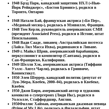
1948 Брэд Парк, канадский защитник НХЛ («Нью-
Йорк Рейнджерс», «Бостон Брюинз»), родился в
Торонто, Онтарио
1948
Натали Бай, французская актриса («Бо Пер»,
«Медовый месяц»), родилась в Мэнвилле, Франция.
1948
Том Керли, руководитель американских СМИ
(президент Associated Press), родился в Истоне, штат
Пенсильвания.
1948
Вади Сааде, ливанец -Австралийская поэтесса
(Лайса Лил Масса Ихва), родившаяся в Ливане.
1949 г. Майкл Шрив, американский барабанщик,
перкуссионист и композитор (Сантана), родился в
Сан-Франциско, Калифорния.
1949
Шелли Хэк, американская актриса (Тиффани
Уэллс- Ангел Чарли), родилась в Гринвиче,
Коннектикут.
1950 Элен Шеррер, канадский политик (депутат от
Луи-Эбера, Квебек, 2000–04), родилась в Квебеке,
Квебек
1950
Джон Бирн, американский автор и художник
комиксов о супергероях (Люди Икс), родился в
Уолсолле, Стаффордшир, Англия.
1950
Филлис Хайман, американская джазовая певица
(Prime of My Life), родилась в Филадельфии, штат