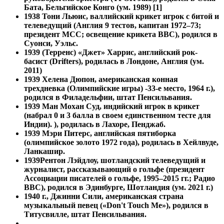
Бата, Бельгийское Конго (ум. 1989) [1]
1938
Тони Льюис, валлийский крикет игрок с битой и
телеведущий (Англия 9 тестов, капитан 1972–73;
президент MCC; освещение крикета BBC), родился в
Суонси, Уэльс.
1939 (Терренс) «Джет» Харрис, английский рок-
басист (Drifters), родилась в Лондоне, Англия (ум.
2011)
1939
Хелена Дюпон, американская конная
трехдневка (Олимпийские игры) -33-е место, 1964 г.),
родился в Филадельфии, штат Пенсильвания.
1939
Ман Мохан Суд, индийский игрок в крикет
(набрал 0 и 3 балла в своем единственном тесте для
Индии). ), родилась в Лахоре, Пенджаб.
1939
Мэри Питерс, английская пятиборка
(олимпийское золото 1972 года), родилась в Хейлвуде,
Ланкашир.
1939
Рентон Лэйдлоу, шотландский телеведущий и
журналист, рассказывающий о гольфе (президент
Ассоциации писателей о гольфе, 1995–2015 гг.; Радио
BBC), родился в Эдинбурге, Шотландия (ум. 2021 г.)
1940 г., Джинни Сили, американская страна
музыкальный певец («Don't Touch Me»), родился в
Титусвилле, штат Пенсильвания.