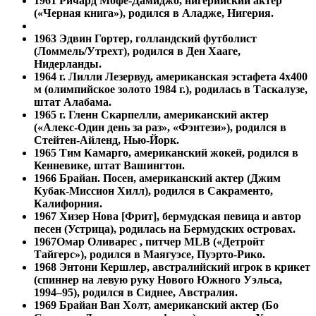
1961
Ричард Мофе-Дамиджо, нигерийский актер
(«Черная книга»), родился в Аладже, Нигерия.
1963 Эдвин Гортер, голландский футболист
(Ломмель/Утрехт), родился в Ден Хааге,
Нидерланды.
1964 г. Лилли Лезервуд, американская эстафета 4х400
м (олимпийское золото 1984 г.), родилась в Таскалузе,
штат Алабама.
1965 г. Гленн Скарпелли, американский актер
(«Алекс-Один день за раз», «Фэнтези»), родился в
Стейтен-Айленд, Нью-Йорк.
1965
Тим Камарго, американский жокей, родился в
Кенневике, штат Вашингтон.
1966 Брайан. Посен, американский актер (Джим
Кубак-Миссион Хилл), родился в Сакраменто,
Калифорния.
1967 Хизер Нова [Фрит], бермудская певица и автор
песен (Устрица), родилась на Бермудских островах.
1967
Омар Оливарес , питчер MLB («Детройт
Тайгерс»), родился в Маягуэсе, Пуэрто-Рико.
1968 Энтони Кершлер, австралийский игрок в крикет
(спиннер на левую руку Нового Южного Уэльса,
1994–95), родился в Сиднее, Австралия.
1969 Брайан Ван Холт, американский актер (Бо