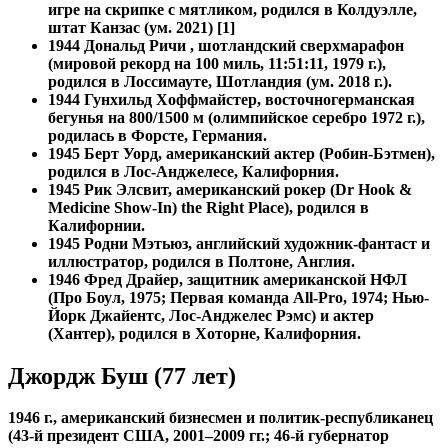
игре на скрипке с мятликом, родился в Колдуэлле,
штат Канзас (ум. 2021) [1]
1944
Дональд Ричи , шотландский сверхмарафон
(мировой рекорд на 100 миль, 11:51:11, 1979 г.),
родился в Лоссимауте, Шотландия (ум. 2018 г.).
1944
Гунхильд Хоффмайстер, восточногерманская
бегунья на 800/1500 м (олимпийское серебро 1972 г.),
родилась в Форсте, Германия.
1945 Берт Уорд, американский актер (Робин-Бэтмен),
родился в Лос-Анджелесе, Калифорния.
1945
Рик Элсвит, американский рокер (Dr Hook &
Medicine Show-In) the Right Place), родился в
Калифорнии.
1945
Родни Мэтьюз, английский художник-фантаст и
иллюстратор, родился в Полтоне, Англия.
1946 Фред Драйер, защитник американской НФЛ
(Про Боул, 1975; Первая команда All-Pro, 1974; Нью-
Йорк Джайентс, Лос-Анджелес Рэмс) и актер
(Хантер), родился в Хоторне, Калифорния.
Джордж Буш (77 лет)
1946 г., американский бизнесмен и политик-республиканец
(43-й президент США, 2001–2009 гг.; 46-й губернатор