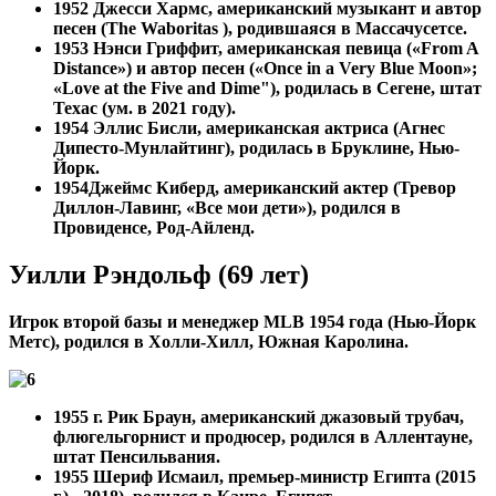
1952
Джесси Хармс, американский музыкант и автор
песен (The Waboritas ), родившаяся в Массачусетсе.
1953 Нэнси Гриффит, американская певица («From A
Distance») и автор песен («Once in a Very Blue Moon»;
«Love at the Five and Dime"), родилась в Сегене, штат
Техас (ум. в 2021 году).
1954 Эллис Бисли, американская актриса (Агнес
Дипесто-Мунлайтинг), родилась в Бруклине, Нью-
Йорк.
1954
Джеймс Киберд, американский актер (Тревор
Диллон-Лавинг, «Все мои дети»), родился в
Провиденсе, Род-Айленд.
Уилли Рэндольф (69 лет)
Игрок второй базы и менеджер MLB 1954 года (Нью-Йорк
Метс), родился в Холли-Хилл, Южная Каролина.
1955 г. Рик Браун, американский джазовый трубач,
флюгельгорнист и продюсер, родился в Аллентауне,
штат Пенсильвания.
1955
Шериф Исмаил, премьер-министр Египта (2015