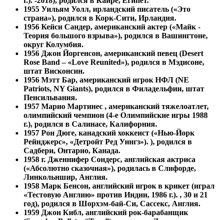
г.). -2018), родился в Каире, Египет.
1955
Уильям Уолл, ирландский писатель («Это
страна»), родился в Корк-Сити, Ирландия.
1956 Кейси Сандер, американский актер («Майк -
Теория большого взрыва»), родился в Вашингтоне,
округ Колумбия.
1956
Джон Йоргенсон, американский певец (Desert
Rose Band – «Love Reunited»), родился в Мэдисоне,
штат Висконсин.
1956
Мэтт Бар, американский игрок НФЛ (NE
Patriots, NY Giants), родился в Филадельфии, штат
Пенсильвания.
1957 Марио Мартинес , американский тяжелоатлет,
олимпийский чемпион (4-е Олимпийские игры 1988
г.), родился в Салинасе, Калифорния.
1957
Рон Дюге, канадский хоккеист («Нью-Йорк
Рейнджерс», «Детройт Ред Уингз»). ), родился в
Садбери, Онтарио, Канада.
1958 г. Дженнифер Сондерс, английская актриса
(«Абсолютно сказочная»), родилась в Слифорде,
Линкольншир, Англия.
1958
Марк Бенсон, английский игрок в крикет (играл
«Тестовую Англию» против Индии, 1986 г.). , 30 и 21
год), родился в Шорхэм-бай-Си, Сассекс, Англия.
1959 Джон Кибл, английский рок-барабанщик