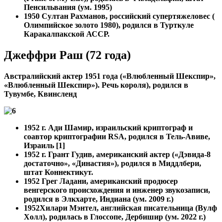
Пенсильвания (ум. 1995)
1950
Султан Рахманов, российский супертяжеловес (
Олимпийское золото 1980), родился в Турткуле
Каракалпакской АССР.
Джеффри Раш (72 года)
Австралийский актер 1951 года («Влюбленный Шекспир»,
«Влюбленный Шекспир»). Речь короля), родился в
Тувумбе, Квинсленд
1952 г. Ади Шамир, израильский криптограф и
соавтор криптографии RSA, родился в Тель-Авиве,
Израиль [1]
1952 г.
Грант Гудив, американский актер («Дэвида-8
достаточно», «Династия»), родился в Миддлбери,
штат Коннектикут.
1952
Грег Ладани, американский продюсер
венгерского происхождения и инженер звукозаписи,
родился в Элкхарте, Индиана (ум. 2009 г.)
1952
Хилари Мэнтел, английская писательница (Вулф
Холл), родилась в Глоссопе, Дербишир (ум. 2022 г.)