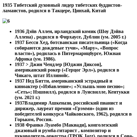
1935 Тибетский духовный лидер тибетских буддистов-
ламаистов, родился в Такцере, Цинхай, Китай
1936 Дэйв Аллен, ирландский комик (Шоу Дэйва
Аллена) , родился в Фирхаусе, Дублин (ум. 2005 г.)
1937 Бесси Хед, ботсванская писательница («Когда
собираются дождевые тучи», «Мару», «Вопрос
власти»), родилась в Питермарицбурге, Южная
Африка (ум. 1986).
1937
> Джин Чендлер [Юджин Диксон],
американский рокер («Герцог Эрл»), родился в
Чикаго, штат Иллинойс.
1937
Нед Битти, американский эстрадный и
киноактер («Избавление»; «Услышь мою песню»;
«Сеть»; Нэшвилл), родился в Луисвилле, Кентукки
(ум. 2021 г.)
1937
Владимир Ашкенази, российский пианист и
дирижер, лауреат премии «Грэмми» (один из
победителей конкурса Чайковского, 1962), родился в
Горьком, Россия.
1938 Франко Луамбо [Макиади], конголезский
джазовый и румба-гитарист , композитор и
руководитель оркестра (TPOK Jazz), родился в Сона-